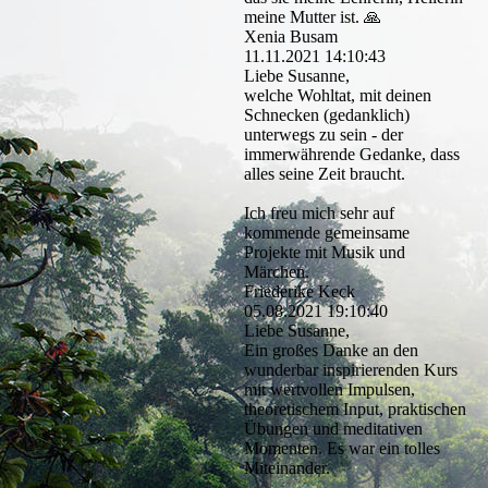
meine Mutter ist. 🙏
Xenia Busam
11.11.2021
14:10:43
Liebe Susanne,
welche Wohltat, mit deinen
Schnecken (gedanklich)
unterwegs zu sein - der
immerwährende Gedanke, dass
alles seine Zeit braucht.
Ich freu mich sehr auf
kommende gemeinsame
Projekte mit Musik und
Märchen.
Friederike Keck
05.08.2021
19:10:40
Liebe Susanne,
Ein großes Danke an den
wunderbar inspirierenden Kurs
mit wertvollen Impulsen,
theoretischem Input, praktischen
Übungen und meditativen
Momenten. Es war ein tolles
Miteinander.