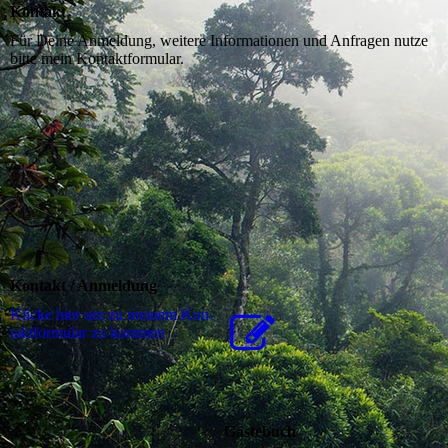
Kontakt
Für Deine Anmeldung, weitere Informationen und Anfragen nutze
bitte mein Kontaktformular.
Kontakt / Anmeldung
Klicke hier um zu meinem Kon­
takt­for­mu­lar zu kommen
Gästebuch