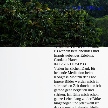
4 Einträge
Ins Gästebuch eintragen
Claudia Sch.
25.09.2022
15:31:12
Einen schönen Sonntag
Vormittag, in der Talaue in
Waiblingen, haben wir mit
Susanne Thiel und ihren sehr
interessanten Ausführungen
zum Thema Natur & Resilienz
verbracht. Vielen Dank dafür.
Es war ein bereicherndes und
Impuls gebendes Erlebnis.
Gordana Harer
04.12.2021
07:43:33
Vielen herzlichen Dank für
heilende Meditation beim
Kongress Medizin der Erde.
Innere Bilder werden mich in
stürmischen Zeit durch den ich
gerade gehe begleiten und
stärken. Ich fühle mich schon
ganze Leben lang zu der Birke
hingezogen und jetzt weiß ich
das sie meine Lehrerin, Heilerin